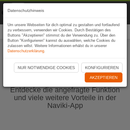
Naviki
Datenschutzhinweis
Zur App
Fahrrad-Navi
Um unsere Webseiten für dich optimal zu gestalten und fortlaufend
zu verbessern, verwenden wir Cookies. Durch Bestätigen des
Togg
Buttons "Akzeptieren" stimmst du der Verwendung zu. Über den
navi
Button "Konfigurieren" kannst du auswählen, welche Cookies du
zulassen willst. Weitere Informationen erhälst du in unserer
Datenschutzerklärung
.
Naviki App jetzt öffnen
NUR NOTWENDIGE COOKIES
KONFIGURIEREN
AKZEPTIEREN
Entdecke die angefragte Funktion
und viele weitere Vorteile in der
Naviki-App