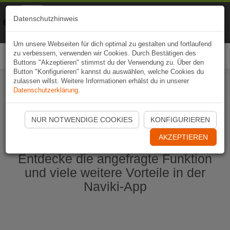
Naviki
Datenschutzhinweis
Zur App
Fahrrad-Navi
Um unsere Webseiten für dich optimal zu gestalten und fortlaufend
zu verbessern, verwenden wir Cookies. Durch Bestätigen des
Togg
Buttons "Akzeptieren" stimmst du der Verwendung zu. Über den
navi
Button "Konfigurieren" kannst du auswählen, welche Cookies du
zulassen willst. Weitere Informationen erhälst du in unserer
Datenschutzerklärung
.
Naviki App jetzt öffnen
NUR NOTWENDIGE COOKIES
KONFIGURIEREN
AKZEPTIEREN
Entdecke die angefragte Funktion
und viele weitere Vorteile in der
Naviki-App