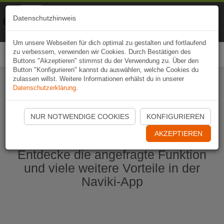
Naviki
Datenschutzhinweis
Zur App
Fahrrad-Navi
Um unsere Webseiten für dich optimal zu gestalten und fortlaufend
zu verbessern, verwenden wir Cookies. Durch Bestätigen des
Togg
Buttons "Akzeptieren" stimmst du der Verwendung zu. Über den
navi
Button "Konfigurieren" kannst du auswählen, welche Cookies du
zulassen willst. Weitere Informationen erhälst du in unserer
Datenschutzerklärung
.
Naviki App jetzt öffnen
NUR NOTWENDIGE COOKIES
KONFIGURIEREN
AKZEPTIEREN
Entdecke die angefragte Funktion
und viele weitere Vorteile in der
Naviki-App