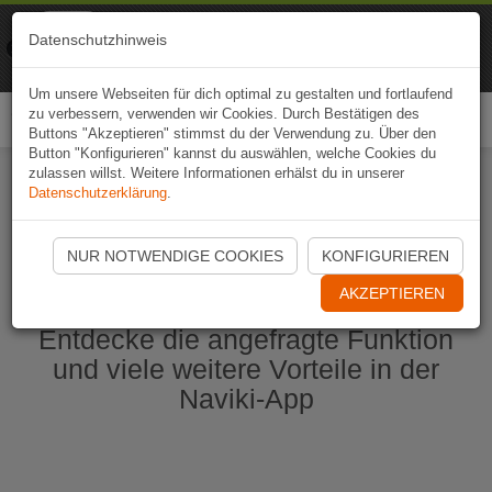
Naviki
Datenschutzhinweis
Zur App
Fahrrad-Navi
Um unsere Webseiten für dich optimal zu gestalten und fortlaufend
zu verbessern, verwenden wir Cookies. Durch Bestätigen des
Togg
Buttons "Akzeptieren" stimmst du der Verwendung zu. Über den
navi
Button "Konfigurieren" kannst du auswählen, welche Cookies du
zulassen willst. Weitere Informationen erhälst du in unserer
Datenschutzerklärung
.
Naviki App jetzt öffnen
NUR NOTWENDIGE COOKIES
KONFIGURIEREN
AKZEPTIEREN
Entdecke die angefragte Funktion
und viele weitere Vorteile in der
Naviki-App