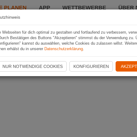
E PLANEN
APP
WETTBEWERBE
ÜBER 
utzhinweis
Webseiten für dich optimal zu gestalten und fortlaufend zu verbessern, ver
Durch Bestätigen des Buttons "Akzeptieren" stimmst du der Verwendung zu. 
nfigurieren" kannst du auswählen, welche Cookies du zulassen willst. Weiter
nen erhälst du in unserer
Datenschutzerklärung
.
NUR NOTWENDIGE COOKIES
KONFIGURIEREN
AKZEPT