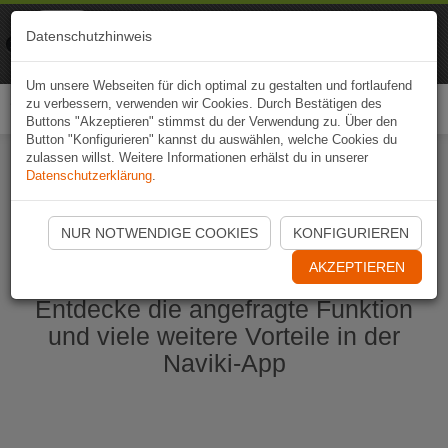
Naviki
Datenschutzhinweis
Zur App
Fahrrad-Navi
Um unsere Webseiten für dich optimal zu gestalten und fortlaufend
zu verbessern, verwenden wir Cookies. Durch Bestätigen des
Togg
Buttons "Akzeptieren" stimmst du der Verwendung zu. Über den
navi
Button "Konfigurieren" kannst du auswählen, welche Cookies du
zulassen willst. Weitere Informationen erhälst du in unserer
Datenschutzerklärung
.
Naviki App jetzt öffnen
NUR NOTWENDIGE COOKIES
KONFIGURIEREN
AKZEPTIEREN
Entdecke die angefragte Funktion
und viele weitere Vorteile in der
Naviki-App