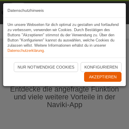
Naviki
Datenschutzhinweis
Zur App
Fahrrad-Navi
Um unsere Webseiten für dich optimal zu gestalten und fortlaufend
zu verbessern, verwenden wir Cookies. Durch Bestätigen des
Togg
Buttons "Akzeptieren" stimmst du der Verwendung zu. Über den
navi
Button "Konfigurieren" kannst du auswählen, welche Cookies du
zulassen willst. Weitere Informationen erhälst du in unserer
Datenschutzerklärung
.
Naviki App jetzt öffnen
NUR NOTWENDIGE COOKIES
KONFIGURIEREN
AKZEPTIEREN
Entdecke die angefragte Funktion
und viele weitere Vorteile in der
Naviki-App