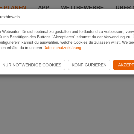
E PLANEN
APP
WETTBEWERBE
ÜBER 
utzhinweis
Webseiten für dich optimal zu gestalten und fortlaufend zu verbessern, ver
Durch Bestätigen des Buttons "Akzeptieren" stimmst du der Verwendung zu. 
nfigurieren" kannst du auswählen, welche Cookies du zulassen willst. Weiter
nen erhälst du in unserer
Datenschutzerklärung
.
NUR NOTWENDIGE COOKIES
KONFIGURIEREN
AKZEPT