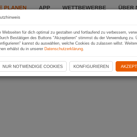
E PLANEN
APP
WETTBEWERBE
ÜBER 
utzhinweis
Webseiten für dich optimal zu gestalten und fortlaufend zu verbessern, ver
Durch Bestätigen des Buttons "Akzeptieren" stimmst du der Verwendung zu. 
nfigurieren" kannst du auswählen, welche Cookies du zulassen willst. Weiter
nen erhälst du in unserer
Datenschutzerklärung
.
NUR NOTWENDIGE COOKIES
KONFIGURIEREN
AKZEPT