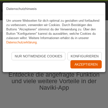
Naviki
Datenschutzhinweis
Zur App
Fahrrad-Navi
Um unsere Webseiten für dich optimal zu gestalten und fortlaufend
zu verbessern, verwenden wir Cookies. Durch Bestätigen des
Togg
Buttons "Akzeptieren" stimmst du der Verwendung zu. Über den
navi
Button "Konfigurieren" kannst du auswählen, welche Cookies du
zulassen willst. Weitere Informationen erhälst du in unserer
Datenschutzerklärung
.
Naviki App jetzt öffnen
NUR NOTWENDIGE COOKIES
KONFIGURIEREN
AKZEPTIEREN
Entdecke die angefragte Funktion
und viele weitere Vorteile in der
Naviki-App