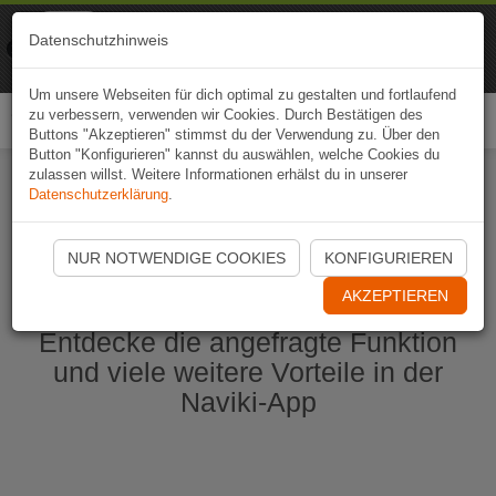
Naviki
Datenschutzhinweis
Zur App
Fahrrad-Navi
Um unsere Webseiten für dich optimal zu gestalten und fortlaufend
zu verbessern, verwenden wir Cookies. Durch Bestätigen des
Togg
Buttons "Akzeptieren" stimmst du der Verwendung zu. Über den
navi
Button "Konfigurieren" kannst du auswählen, welche Cookies du
zulassen willst. Weitere Informationen erhälst du in unserer
Datenschutzerklärung
.
Naviki App jetzt öffnen
NUR NOTWENDIGE COOKIES
KONFIGURIEREN
AKZEPTIEREN
Entdecke die angefragte Funktion
und viele weitere Vorteile in der
Naviki-App