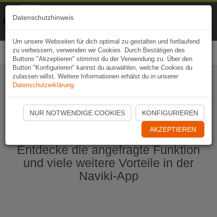
Naviki
Datenschutzhinweis
Zur App
Fahrrad-Navi
Um unsere Webseiten für dich optimal zu gestalten und fortlaufend
zu verbessern, verwenden wir Cookies. Durch Bestätigen des
Togg
Buttons "Akzeptieren" stimmst du der Verwendung zu. Über den
navi
Button "Konfigurieren" kannst du auswählen, welche Cookies du
zulassen willst. Weitere Informationen erhälst du in unserer
Datenschutzerklärung
.
Naviki App jetzt öffnen
NUR NOTWENDIGE COOKIES
KONFIGURIEREN
AKZEPTIEREN
Entdecke die angefragte Funktion
und viele weitere Vorteile in der
Naviki-App