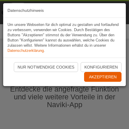
Naviki
Datenschutzhinweis
Zur App
Fahrrad-Navi
Um unsere Webseiten für dich optimal zu gestalten und fortlaufend
zu verbessern, verwenden wir Cookies. Durch Bestätigen des
Togg
Buttons "Akzeptieren" stimmst du der Verwendung zu. Über den
navi
Button "Konfigurieren" kannst du auswählen, welche Cookies du
zulassen willst. Weitere Informationen erhälst du in unserer
Datenschutzerklärung
.
Naviki App jetzt öffnen
NUR NOTWENDIGE COOKIES
KONFIGURIEREN
AKZEPTIEREN
Entdecke die angefragte Funktion
und viele weitere Vorteile in der
Naviki-App