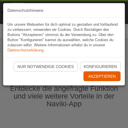
Naviki
Datenschutzhinweis
Zur App
Fahrrad-Navi
Um unsere Webseiten für dich optimal zu gestalten und fortlaufend
zu verbessern, verwenden wir Cookies. Durch Bestätigen des
Togg
Buttons "Akzeptieren" stimmst du der Verwendung zu. Über den
navi
Button "Konfigurieren" kannst du auswählen, welche Cookies du
zulassen willst. Weitere Informationen erhälst du in unserer
Datenschutzerklärung
.
Naviki App jetzt öffnen
NUR NOTWENDIGE COOKIES
KONFIGURIEREN
AKZEPTIEREN
Entdecke die angefragte Funktion
und viele weitere Vorteile in der
Naviki-App