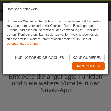
Naviki
Datenschutzhinweis
Zur App
Fahrrad-Navi
Um unsere Webseiten für dich optimal zu gestalten und fortlaufend
zu verbessern, verwenden wir Cookies. Durch Bestätigen des
Togg
Buttons "Akzeptieren" stimmst du der Verwendung zu. Über den
navi
Button "Konfigurieren" kannst du auswählen, welche Cookies du
zulassen willst. Weitere Informationen erhälst du in unserer
Datenschutzerklärung
.
Naviki App jetzt öffnen
NUR NOTWENDIGE COOKIES
KONFIGURIEREN
AKZEPTIEREN
Entdecke die angefragte Funktion
und viele weitere Vorteile in der
Naviki-App