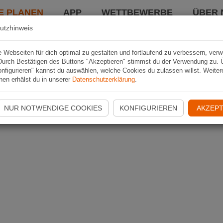
E PLANEN
APP
WETTBEWERBE
ÜBER 
utzhinweis
Webseiten für dich optimal zu gestalten und fortlaufend zu verbessern, ver
Durch Bestätigen des Buttons "Akzeptieren" stimmst du der Verwendung zu. 
nfigurieren" kannst du auswählen, welche Cookies du zulassen willst. Weiter
nen erhälst du in unserer
Datenschutzerklärung
.
NUR NOTWENDIGE COOKIES
KONFIGURIEREN
AKZEPT