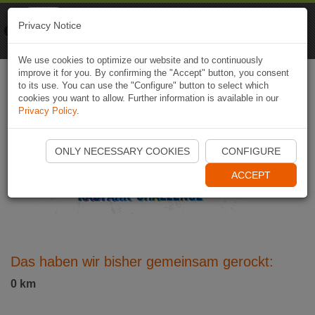
Naviki
Privacy Notice
Go to app
Bicycle navigation
We use cookies to optimize our website and to continuously
improve it for you. By confirming the "Accept" button, you consent
to its use. You can use the "Configure" button to select which
cookies you want to allow. Further information is available in our
Privacy Policy
.
ONLY NECESSARY COOKIES
CONFIGURE
ACCEPT
Das haben wir bisher gemeinsam gerockt:
0
km