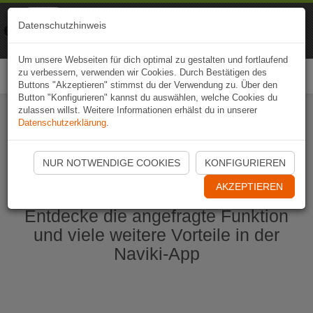
Naviki
Datenschutzhinweis
Zur App
Fahrrad-Navi
Um unsere Webseiten für dich optimal zu gestalten und fortlaufend
zu verbessern, verwenden wir Cookies. Durch Bestätigen des
Togg
Buttons "Akzeptieren" stimmst du der Verwendung zu. Über den
navi
Button "Konfigurieren" kannst du auswählen, welche Cookies du
zulassen willst. Weitere Informationen erhälst du in unserer
Datenschutzerklärung
.
Naviki App jetzt öffnen
NUR NOTWENDIGE COOKIES
KONFIGURIEREN
AKZEPTIEREN
Entdecke die angefragte Funktion
und viele weitere Vorteile in der
Naviki-App