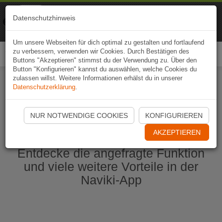
Naviki
Datenschutzhinweis
Zur App
Fahrrad-Navi
Um unsere Webseiten für dich optimal zu gestalten und fortlaufend
zu verbessern, verwenden wir Cookies. Durch Bestätigen des
Togg
Buttons "Akzeptieren" stimmst du der Verwendung zu. Über den
navi
Button "Konfigurieren" kannst du auswählen, welche Cookies du
zulassen willst. Weitere Informationen erhälst du in unserer
Datenschutzerklärung
.
Naviki App jetzt öffnen
NUR NOTWENDIGE COOKIES
KONFIGURIEREN
AKZEPTIEREN
Entdecke die angefragte Funktion
und viele weitere Vorteile in der
Naviki-App