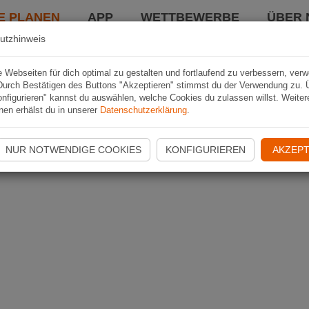
E PLANEN
APP
WETTBEWERBE
ÜBER 
utzhinweis
Webseiten für dich optimal zu gestalten und fortlaufend zu verbessern, ver
Durch Bestätigen des Buttons "Akzeptieren" stimmst du der Verwendung zu. 
nfigurieren" kannst du auswählen, welche Cookies du zulassen willst. Weiter
nen erhälst du in unserer
Datenschutzerklärung
.
NUR NOTWENDIGE COOKIES
KONFIGURIEREN
AKZEPT