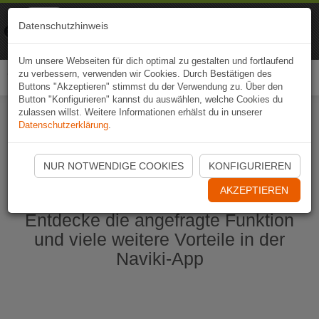
Naviki
Datenschutzhinweis
Zur App
Fahrrad-Navi
Um unsere Webseiten für dich optimal zu gestalten und fortlaufend
zu verbessern, verwenden wir Cookies. Durch Bestätigen des
Togg
Buttons "Akzeptieren" stimmst du der Verwendung zu. Über den
navi
Button "Konfigurieren" kannst du auswählen, welche Cookies du
zulassen willst. Weitere Informationen erhälst du in unserer
Datenschutzerklärung
.
Naviki App jetzt öffnen
NUR NOTWENDIGE COOKIES
KONFIGURIEREN
AKZEPTIEREN
Entdecke die angefragte Funktion
und viele weitere Vorteile in der
Naviki-App