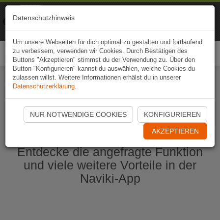
Naviki
Datenschutzhinweis
Zur App
Fahrrad-Navi
Um unsere Webseiten für dich optimal zu gestalten und fortlaufend
zu verbessern, verwenden wir Cookies. Durch Bestätigen des
Togg
Buttons "Akzeptieren" stimmst du der Verwendung zu. Über den
navi
Button "Konfigurieren" kannst du auswählen, welche Cookies du
zulassen willst. Weitere Informationen erhälst du in unserer
Datenschutzerklärung
.
Naviki App jetzt öffnen
NUR NOTWENDIGE COOKIES
KONFIGURIEREN
AKZEPTIEREN
Entdecke die angefragte Funktion
und viele weitere Vorteile in der
Naviki-App