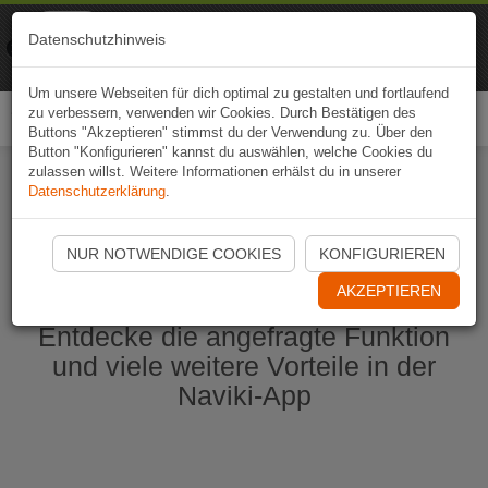
Naviki
Datenschutzhinweis
Zur App
Fahrrad-Navi
Um unsere Webseiten für dich optimal zu gestalten und fortlaufend
zu verbessern, verwenden wir Cookies. Durch Bestätigen des
Togg
Buttons "Akzeptieren" stimmst du der Verwendung zu. Über den
navi
Button "Konfigurieren" kannst du auswählen, welche Cookies du
zulassen willst. Weitere Informationen erhälst du in unserer
Datenschutzerklärung
.
Naviki App jetzt öffnen
NUR NOTWENDIGE COOKIES
KONFIGURIEREN
AKZEPTIEREN
Entdecke die angefragte Funktion
und viele weitere Vorteile in der
Naviki-App