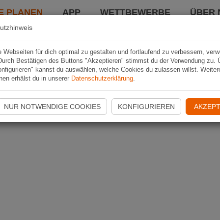
E PLANEN
APP
WETTBEWERBE
ÜBER 
utzhinweis
Webseiten für dich optimal zu gestalten und fortlaufend zu verbessern, ver
Durch Bestätigen des Buttons "Akzeptieren" stimmst du der Verwendung zu. 
nfigurieren" kannst du auswählen, welche Cookies du zulassen willst. Weiter
nen erhälst du in unserer
Datenschutzerklärung
.
NUR NOTWENDIGE COOKIES
KONFIGURIEREN
AKZEPT