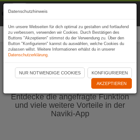
Naviki
Datenschutzhinweis
Zur App
Fahrrad-Navi
Um unsere Webseiten für dich optimal zu gestalten und fortlaufend
zu verbessern, verwenden wir Cookies. Durch Bestätigen des
Togg
Buttons "Akzeptieren" stimmst du der Verwendung zu. Über den
navi
Button "Konfigurieren" kannst du auswählen, welche Cookies du
zulassen willst. Weitere Informationen erhälst du in unserer
Datenschutzerklärung
.
Naviki App jetzt öffnen
NUR NOTWENDIGE COOKIES
KONFIGURIEREN
AKZEPTIEREN
Entdecke die angefragte Funktion
und viele weitere Vorteile in der
Naviki-App