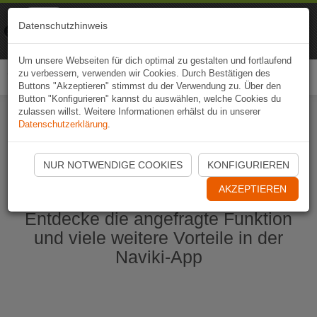
Naviki
Datenschutzhinweis
Zur App
Fahrrad-Navi
Um unsere Webseiten für dich optimal zu gestalten und fortlaufend
zu verbessern, verwenden wir Cookies. Durch Bestätigen des
Togg
Buttons "Akzeptieren" stimmst du der Verwendung zu. Über den
navi
Button "Konfigurieren" kannst du auswählen, welche Cookies du
zulassen willst. Weitere Informationen erhälst du in unserer
Datenschutzerklärung
.
Naviki App jetzt öffnen
NUR NOTWENDIGE COOKIES
KONFIGURIEREN
AKZEPTIEREN
Entdecke die angefragte Funktion
und viele weitere Vorteile in der
Naviki-App