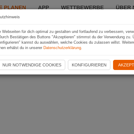
E PLANEN
APP
WETTBEWERBE
ÜBER 
utzhinweis
Webseiten für dich optimal zu gestalten und fortlaufend zu verbessern, ver
Durch Bestätigen des Buttons "Akzeptieren" stimmst du der Verwendung zu. 
nfigurieren" kannst du auswählen, welche Cookies du zulassen willst. Weiter
nen erhälst du in unserer
Datenschutzerklärung
.
NUR NOTWENDIGE COOKIES
KONFIGURIEREN
AKZEPT