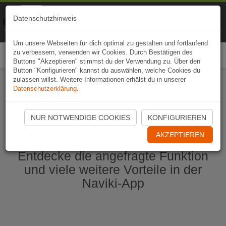
Naviki
Datenschutzhinweis
Zur App
Fahrrad-Navi
Um unsere Webseiten für dich optimal zu gestalten und fortlaufend
zu verbessern, verwenden wir Cookies. Durch Bestätigen des
Togg
Buttons "Akzeptieren" stimmst du der Verwendung zu. Über den
navi
Button "Konfigurieren" kannst du auswählen, welche Cookies du
zulassen willst. Weitere Informationen erhälst du in unserer
Datenschutzerklärung
.
Naviki App jetzt öffnen
NUR NOTWENDIGE COOKIES
KONFIGURIEREN
AKZEPTIEREN
Entdecke die angefragte Funktion
und viele weitere Vorteile in der
Naviki-App