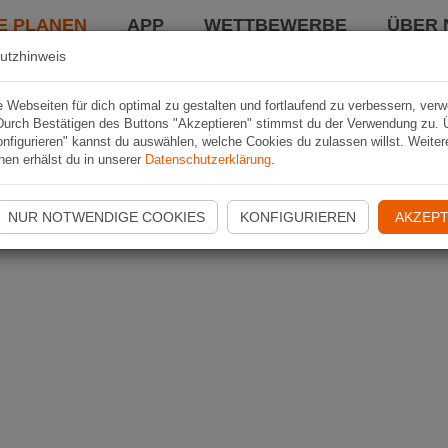
E PLANEN
APP
WETTBEWERBE
ÜBER 
utzhinweis
Webseiten für dich optimal zu gestalten und fortlaufend zu verbessern, ver
Durch Bestätigen des Buttons "Akzeptieren" stimmst du der Verwendung zu. 
nfigurieren" kannst du auswählen, welche Cookies du zulassen willst. Weiter
nen erhälst du in unserer
Datenschutzerklärung
.
NUR NOTWENDIGE COOKIES
KONFIGURIEREN
AKZEPT