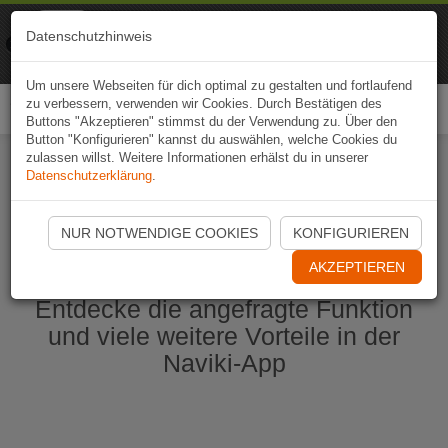
Naviki
Datenschutzhinweis
Zur App
Fahrrad-Navi
Um unsere Webseiten für dich optimal zu gestalten und fortlaufend
zu verbessern, verwenden wir Cookies. Durch Bestätigen des
Togg
Buttons "Akzeptieren" stimmst du der Verwendung zu. Über den
navi
Button "Konfigurieren" kannst du auswählen, welche Cookies du
zulassen willst. Weitere Informationen erhälst du in unserer
Datenschutzerklärung
.
Naviki App jetzt öffnen
NUR NOTWENDIGE COOKIES
KONFIGURIEREN
AKZEPTIEREN
Entdecke die angefragte Funktion
und viele weitere Vorteile in der
Naviki-App