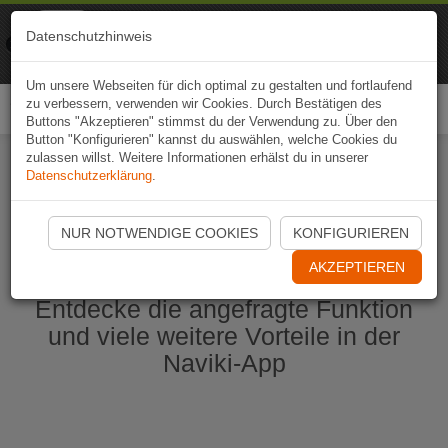
Naviki
Datenschutzhinweis
Zur App
Fahrrad-Navi
Um unsere Webseiten für dich optimal zu gestalten und fortlaufend
zu verbessern, verwenden wir Cookies. Durch Bestätigen des
Togg
Buttons "Akzeptieren" stimmst du der Verwendung zu. Über den
navi
Button "Konfigurieren" kannst du auswählen, welche Cookies du
zulassen willst. Weitere Informationen erhälst du in unserer
Datenschutzerklärung
.
Naviki App jetzt öffnen
NUR NOTWENDIGE COOKIES
KONFIGURIEREN
AKZEPTIEREN
Entdecke die angefragte Funktion
und viele weitere Vorteile in der
Naviki-App