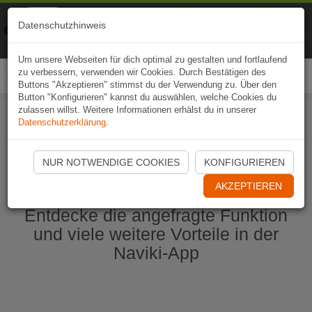
Naviki
Datenschutzhinweis
Zur App
Fahrrad-Navi
Um unsere Webseiten für dich optimal zu gestalten und fortlaufend
zu verbessern, verwenden wir Cookies. Durch Bestätigen des
Togg
Buttons "Akzeptieren" stimmst du der Verwendung zu. Über den
navi
Button "Konfigurieren" kannst du auswählen, welche Cookies du
zulassen willst. Weitere Informationen erhälst du in unserer
Datenschutzerklärung
.
Naviki App jetzt öffnen
NUR NOTWENDIGE COOKIES
KONFIGURIEREN
AKZEPTIEREN
Entdecke die angefragte Funktion
und viele weitere Vorteile in der
Naviki-App