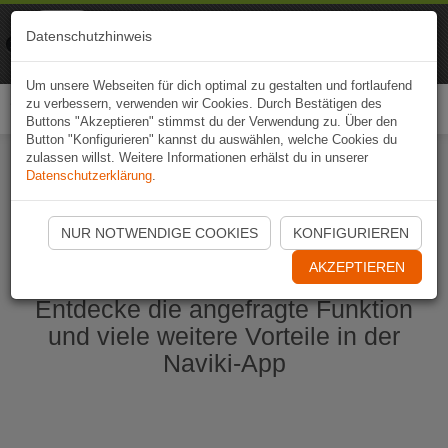
Naviki
Datenschutzhinweis
Zur App
Fahrrad-Navi
Um unsere Webseiten für dich optimal zu gestalten und fortlaufend
zu verbessern, verwenden wir Cookies. Durch Bestätigen des
Togg
Buttons "Akzeptieren" stimmst du der Verwendung zu. Über den
navi
Button "Konfigurieren" kannst du auswählen, welche Cookies du
zulassen willst. Weitere Informationen erhälst du in unserer
Datenschutzerklärung
.
Naviki App jetzt öffnen
NUR NOTWENDIGE COOKIES
KONFIGURIEREN
AKZEPTIEREN
Entdecke die angefragte Funktion
und viele weitere Vorteile in der
Naviki-App