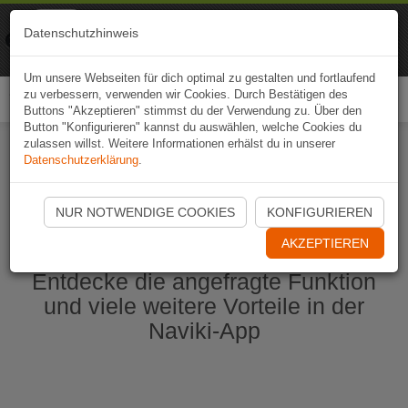
Naviki
Datenschutzhinweis
Zur App
Fahrrad-Navi
Um unsere Webseiten für dich optimal zu gestalten und fortlaufend
zu verbessern, verwenden wir Cookies. Durch Bestätigen des
Togg
Buttons "Akzeptieren" stimmst du der Verwendung zu. Über den
navi
Button "Konfigurieren" kannst du auswählen, welche Cookies du
zulassen willst. Weitere Informationen erhälst du in unserer
Datenschutzerklärung
.
Naviki App jetzt öffnen
NUR NOTWENDIGE COOKIES
KONFIGURIEREN
AKZEPTIEREN
Entdecke die angefragte Funktion
und viele weitere Vorteile in der
Naviki-App