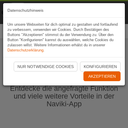
Naviki
Datenschutzhinweis
Zur App
Fahrrad-Navi
Um unsere Webseiten für dich optimal zu gestalten und fortlaufend
zu verbessern, verwenden wir Cookies. Durch Bestätigen des
Togg
Buttons "Akzeptieren" stimmst du der Verwendung zu. Über den
navi
Button "Konfigurieren" kannst du auswählen, welche Cookies du
zulassen willst. Weitere Informationen erhälst du in unserer
Datenschutzerklärung
.
Naviki App jetzt öffnen
NUR NOTWENDIGE COOKIES
KONFIGURIEREN
AKZEPTIEREN
Entdecke die angefragte Funktion
und viele weitere Vorteile in der
Naviki-App