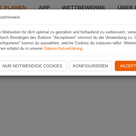
E PLANEN
APP
WETTBEWERBE
ÜBER 
utzhinweis
Webseiten für dich optimal zu gestalten und fortlaufend zu verbessern, ver
Durch Bestätigen des Buttons "Akzeptieren" stimmst du der Verwendung zu. 
nfigurieren" kannst du auswählen, welche Cookies du zulassen willst. Weiter
nen erhälst du in unserer
Datenschutzerklärung
.
NUR NOTWENDIGE COOKIES
KONFIGURIEREN
AKZEPT