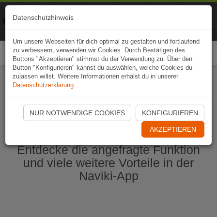
Naviki
Datenschutzhinweis
Zur App
Fahrrad-Navi
Um unsere Webseiten für dich optimal zu gestalten und fortlaufend
zu verbessern, verwenden wir Cookies. Durch Bestätigen des
Togg
Buttons "Akzeptieren" stimmst du der Verwendung zu. Über den
navi
Button "Konfigurieren" kannst du auswählen, welche Cookies du
zulassen willst. Weitere Informationen erhälst du in unserer
Datenschutzerklärung
.
Naviki App jetzt öffnen
NUR NOTWENDIGE COOKIES
KONFIGURIEREN
AKZEPTIEREN
Entdecke die angefragte Funktion
und viele weitere Vorteile in der
Naviki-App