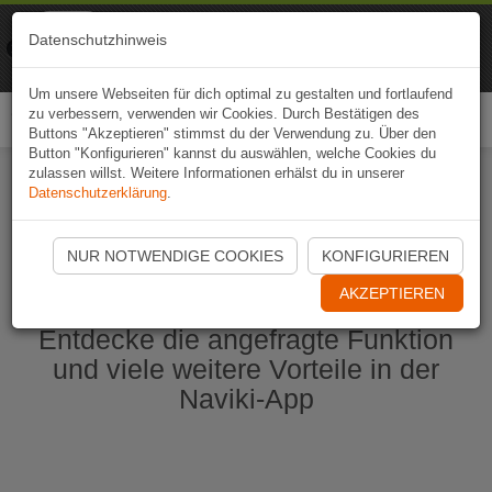
Naviki
Datenschutzhinweis
Zur App
Fahrrad-Navi
Um unsere Webseiten für dich optimal zu gestalten und fortlaufend
zu verbessern, verwenden wir Cookies. Durch Bestätigen des
Togg
Buttons "Akzeptieren" stimmst du der Verwendung zu. Über den
navi
Button "Konfigurieren" kannst du auswählen, welche Cookies du
zulassen willst. Weitere Informationen erhälst du in unserer
Datenschutzerklärung
.
Naviki App jetzt öffnen
NUR NOTWENDIGE COOKIES
KONFIGURIEREN
AKZEPTIEREN
Entdecke die angefragte Funktion
und viele weitere Vorteile in der
Naviki-App