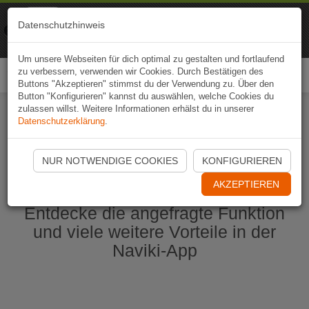
Naviki
Datenschutzhinweis
Zur App
Fahrrad-Navi
Um unsere Webseiten für dich optimal zu gestalten und fortlaufend
zu verbessern, verwenden wir Cookies. Durch Bestätigen des
Togg
Buttons "Akzeptieren" stimmst du der Verwendung zu. Über den
navi
Button "Konfigurieren" kannst du auswählen, welche Cookies du
zulassen willst. Weitere Informationen erhälst du in unserer
Datenschutzerklärung
.
Naviki App jetzt öffnen
NUR NOTWENDIGE COOKIES
KONFIGURIEREN
AKZEPTIEREN
Entdecke die angefragte Funktion
und viele weitere Vorteile in der
Naviki-App