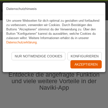
Naviki
Datenschutzhinweis
Zur App
Fahrrad-Navi
Um unsere Webseiten für dich optimal zu gestalten und fortlaufend
zu verbessern, verwenden wir Cookies. Durch Bestätigen des
Togg
Buttons "Akzeptieren" stimmst du der Verwendung zu. Über den
navi
Button "Konfigurieren" kannst du auswählen, welche Cookies du
zulassen willst. Weitere Informationen erhälst du in unserer
Datenschutzerklärung
.
Naviki App jetzt öffnen
NUR NOTWENDIGE COOKIES
KONFIGURIEREN
AKZEPTIEREN
Entdecke die angefragte Funktion
und viele weitere Vorteile in der
Naviki-App