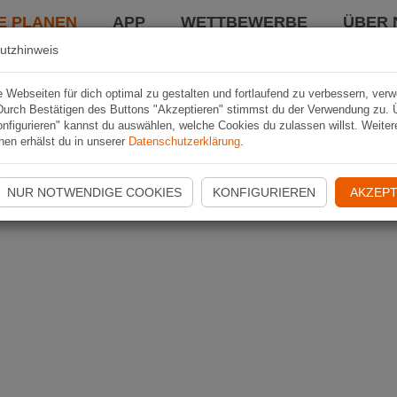
E PLANEN
APP
WETTBEWERBE
ÜBER 
utzhinweis
Webseiten für dich optimal zu gestalten und fortlaufend zu verbessern, ver
Durch Bestätigen des Buttons "Akzeptieren" stimmst du der Verwendung zu. 
nfigurieren" kannst du auswählen, welche Cookies du zulassen willst. Weiter
nen erhälst du in unserer
Datenschutzerklärung
.
NUR NOTWENDIGE COOKIES
KONFIGURIEREN
AKZEPT