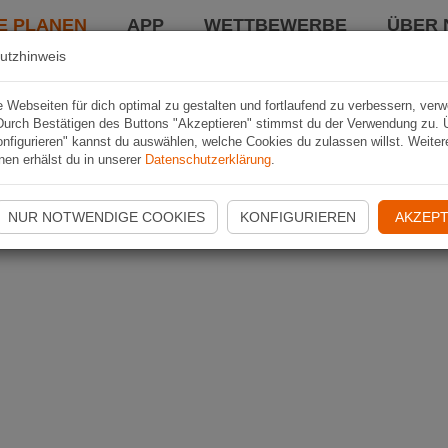
E PLANEN
APP
WETTBEWERBE
ÜBER 
utzhinweis
Webseiten für dich optimal zu gestalten und fortlaufend zu verbessern, ver
Durch Bestätigen des Buttons "Akzeptieren" stimmst du der Verwendung zu. 
nfigurieren" kannst du auswählen, welche Cookies du zulassen willst. Weiter
nen erhälst du in unserer
Datenschutzerklärung
.
NUR NOTWENDIGE COOKIES
KONFIGURIEREN
AKZEPT