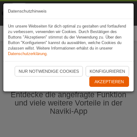
Naviki
Datenschutzhinweis
Zur App
Fahrrad-Navi
Um unsere Webseiten für dich optimal zu gestalten und fortlaufend
zu verbessern, verwenden wir Cookies. Durch Bestätigen des
Togg
Buttons "Akzeptieren" stimmst du der Verwendung zu. Über den
navi
Button "Konfigurieren" kannst du auswählen, welche Cookies du
zulassen willst. Weitere Informationen erhälst du in unserer
Datenschutzerklärung
.
Naviki App jetzt öffnen
NUR NOTWENDIGE COOKIES
KONFIGURIEREN
AKZEPTIEREN
Entdecke die angefragte Funktion
und viele weitere Vorteile in der
Naviki-App