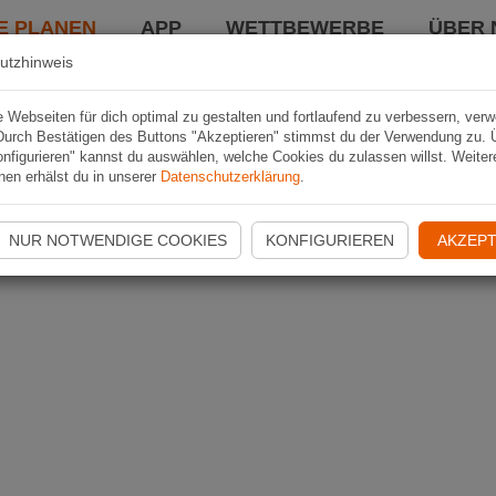
E PLANEN
APP
WETTBEWERBE
ÜBER 
utzhinweis
Webseiten für dich optimal zu gestalten und fortlaufend zu verbessern, ver
Durch Bestätigen des Buttons "Akzeptieren" stimmst du der Verwendung zu. 
nfigurieren" kannst du auswählen, welche Cookies du zulassen willst. Weiter
nen erhälst du in unserer
Datenschutzerklärung
.
NUR NOTWENDIGE COOKIES
KONFIGURIEREN
AKZEPT