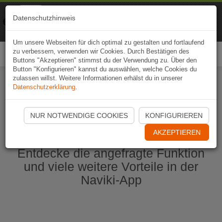
Naviki
Datenschutzhinweis
Zur App
Fahrrad-Navi
Um unsere Webseiten für dich optimal zu gestalten und fortlaufend
zu verbessern, verwenden wir Cookies. Durch Bestätigen des
Togg
Buttons "Akzeptieren" stimmst du der Verwendung zu. Über den
navi
Button "Konfigurieren" kannst du auswählen, welche Cookies du
zulassen willst. Weitere Informationen erhälst du in unserer
Datenschutzerklärung
.
Naviki App jetzt öffnen
NUR NOTWENDIGE COOKIES
KONFIGURIEREN
AKZEPTIEREN
Entdecke die angefragte Funktion
und viele weitere Vorteile in der
Naviki-App