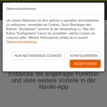
Naviki
Datenschutzhinweis
Zur App
Fahrrad-Navi
Um unsere Webseiten für dich optimal zu gestalten und fortlaufend
zu verbessern, verwenden wir Cookies. Durch Bestätigen des
Togg
Buttons "Akzeptieren" stimmst du der Verwendung zu. Über den
navi
Button "Konfigurieren" kannst du auswählen, welche Cookies du
zulassen willst. Weitere Informationen erhälst du in unserer
Datenschutzerklärung
.
Naviki App jetzt öffnen
NUR NOTWENDIGE COOKIES
KONFIGURIEREN
AKZEPTIEREN
Entdecke die angefragte Funktion
und viele weitere Vorteile in der
Naviki-App