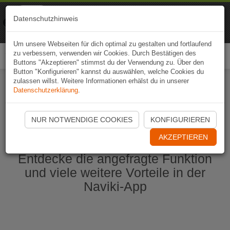
Naviki
Datenschutzhinweis
Zur App
Fahrrad-Navi
Um unsere Webseiten für dich optimal zu gestalten und fortlaufend
zu verbessern, verwenden wir Cookies. Durch Bestätigen des
Togg
Buttons "Akzeptieren" stimmst du der Verwendung zu. Über den
navi
Button "Konfigurieren" kannst du auswählen, welche Cookies du
zulassen willst. Weitere Informationen erhälst du in unserer
Datenschutzerklärung
.
Naviki App jetzt öffnen
NUR NOTWENDIGE COOKIES
KONFIGURIEREN
AKZEPTIEREN
Entdecke die angefragte Funktion
und viele weitere Vorteile in der
Naviki-App