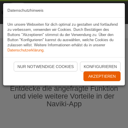
Naviki
Datenschutzhinweis
Zur App
Fahrrad-Navi
Um unsere Webseiten für dich optimal zu gestalten und fortlaufend
zu verbessern, verwenden wir Cookies. Durch Bestätigen des
Togg
Buttons "Akzeptieren" stimmst du der Verwendung zu. Über den
navi
Button "Konfigurieren" kannst du auswählen, welche Cookies du
zulassen willst. Weitere Informationen erhälst du in unserer
Datenschutzerklärung
.
Naviki App jetzt öffnen
NUR NOTWENDIGE COOKIES
KONFIGURIEREN
AKZEPTIEREN
Entdecke die angefragte Funktion
und viele weitere Vorteile in der
Naviki-App