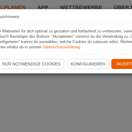
E PLANEN
APP
WETTBEWERBE
ÜBER 
utzhinweis
Webseiten für dich optimal zu gestalten und fortlaufend zu verbessern, ver
Durch Bestätigen des Buttons "Akzeptieren" stimmst du der Verwendung zu. 
nfigurieren" kannst du auswählen, welche Cookies du zulassen willst. Weiter
nen erhälst du in unserer
Datenschutzerklärung
.
NUR NOTWENDIGE COOKIES
KONFIGURIEREN
AKZEPT