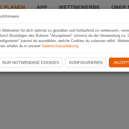
E PLANEN
APP
WETTBEWERBE
ÜBER 
utzhinweis
Webseiten für dich optimal zu gestalten und fortlaufend zu verbessern, ver
Durch Bestätigen des Buttons "Akzeptieren" stimmst du der Verwendung zu. 
nfigurieren" kannst du auswählen, welche Cookies du zulassen willst. Weiter
nen erhälst du in unserer
Datenschutzerklärung
.
NUR NOTWENDIGE COOKIES
KONFIGURIEREN
AKZEPT